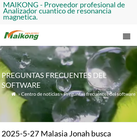
​MAIKONG - Proveedor profesional de
Analizador cuantico de resonancia
magnetica.​
PREGUNTAS FRECUENTES DEL
SOFTWARE
»
Centro de noticias
»
Preguntas frecuentes del software

2025-5-27 Malasia Jonah busca