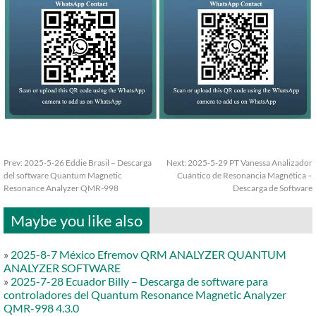
Prev:
2025-5-26 Eddie Brasil – Descarga
Next:
2025-5-29 PT Vanessa Analizador
del software Quantum Magnetic
Cuántico de Resonancia Magnética –
Resonance Analyzer QMR-998
Descarga de Software
Maybe you like also
»
2025-8-7 México Efremov QRM ANALYZER QUANTUM
ANALYZER SOFTWARE
»
2025-7-28 Ecuador Billy – Descarga de software para
controladores del Quantum Resonance Magnetic Analyzer
QMR-998 4.3.0