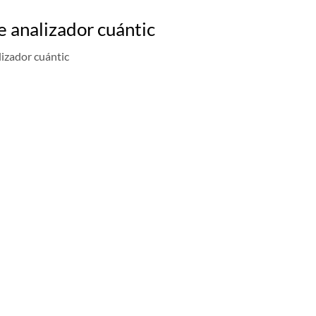
e analizador cuántic
izador cuántic