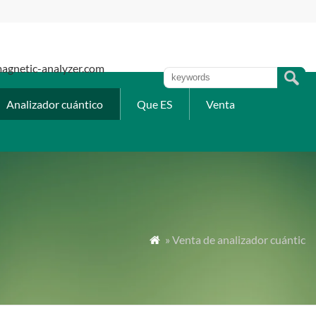
agnetic-analyzer.com
Analizador cuántico​
Que ES
Venta
» Venta de analizador cuántic
