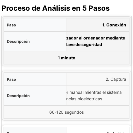
Proceso de Análisis en 5 Pasos
aso
1. Conexión
ión
Conectar el dispositivo analizador al ordenador mediante
USB e insertar la llave de seguridad
Tiempo
1 minuto
2. Captura
El paciente sostiene el sensor manual mientras el sistema
registra las frecuencias bioeléctricas
60-120 segundos