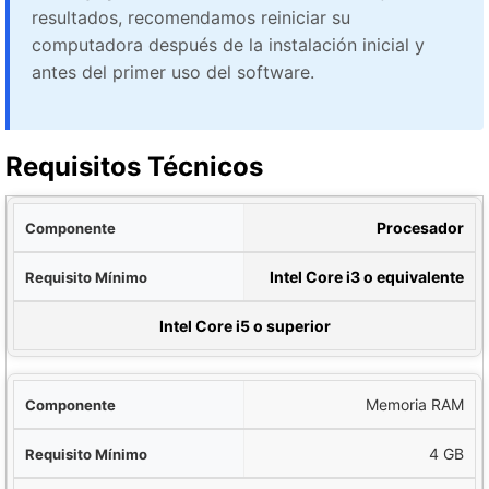
resultados, recomendamos reiniciar su
computadora después de la instalación inicial y
antes del primer uso del software.
Requisitos Técnicos
nte
Procesador
imo
Intel Core i3 o equivalente
to Recomendado
Intel Core i5 o superior
Memoria RAM
4 GB