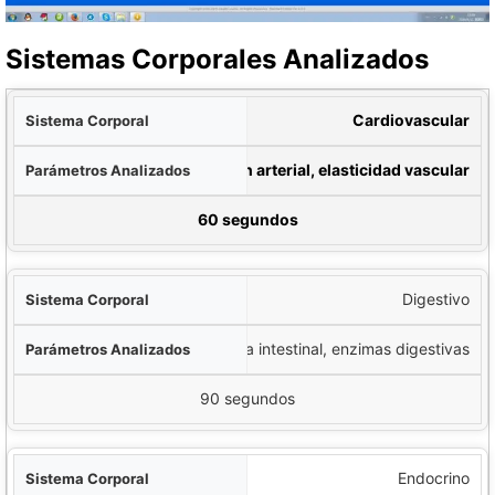
Sistemas Corporales Analizados
ral
Cardiovascular
dos
Ritmo cardíaco, presión arterial, elasticidad vascular
o de Análisis
60 segundos
Digestivo
Función hepática, flora intestinal, enzimas digestivas
90 segundos
Endocrino