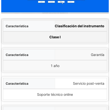
tica
Clasificación del instrumento
ecificación
Clase I
Garantía
1 año
Servicio post-venta
Soporte técnico online