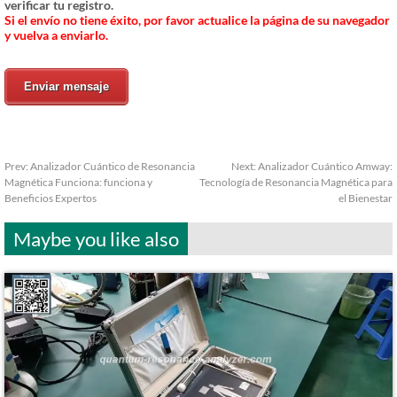
verificar tu registro.
Si el envío no tiene éxito, por favor actualice la página de su navegador
y vuelva a enviarlo.
Enviar mensaje
Prev:
Analizador Cuántico de Resonancia
Next:
Analizador Cuántico Amway:
Magnética Funciona: funciona y
Tecnología de Resonancia Magnética para
Beneficios Expertos
el Bienestar
Maybe you like also