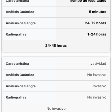
tica
Tiempo de resultados
tico
5 minutos
ngre
24-72 horas
fías
1-24 horas
gnética Tradicional
24-48 horas
Invasividad
No invasivo
Invasivo
No invasivo
No invasivo