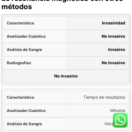
métodos
tica
Invasividad
ico
No invasivo
ngre
Invasivo
fías
No invasivo
ografías
No invasivo
Tiempo de resultados
Minutos
Horas/días