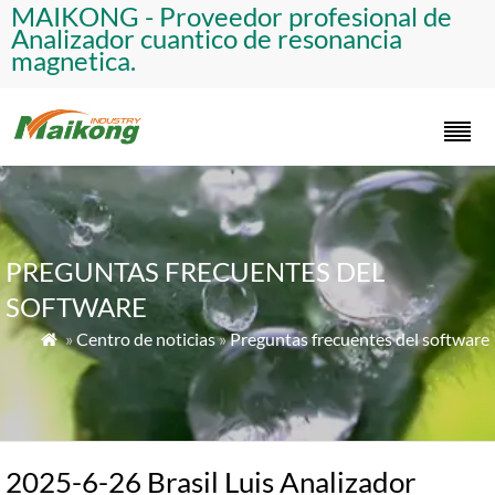
​MAIKONG - Proveedor profesional de
Analizador cuantico de resonancia
magnetica.​
PREGUNTAS FRECUENTES DEL
SOFTWARE
»
Centro de noticias
»
Preguntas frecuentes del software

2025-6-26 Brasil Luis Analizador