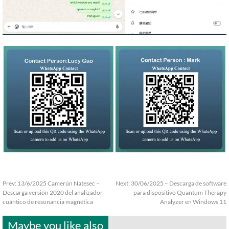
Prev:
13/6/2025 Camerún Natesec –
Next:
30/06/2025 – Descarga de software
Descarga versión 2020 del analizador
para dispositivo Quantum Therapy
cuántico de resonancia magnética
Analyzer en Windows 11
Maybe you like also